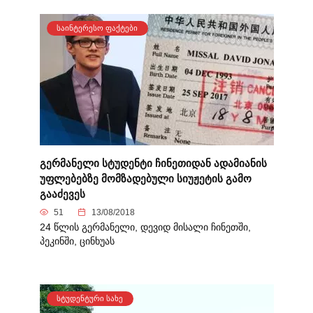
ᲡᲐᲘᲜᲢᲔᲠᲔᲡᲝ ᲤᲐᲥᲢᲔᲑᲘ
გერმანელი სტუდენტი ჩინეთიდან ადამიანის
უფლებებზე მომზადებული სიუჟეტის გამო
გააძევეს
51
13/08/2018
24 წლის გერმანელი, დევიდ მისალი ჩინეთში,
პეკინში, ცინხუას
ᲡᲢᲣᲓᲔᲜᲢᲣᲠᲘ ᲡᲐᲮᲔ