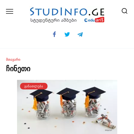
Skip
to
content
ᲛᲗᲐᲕᲐᲠᲘ
ჩინეთი
ᲒᲐᲜᲐᲗᲚᲔᲑᲐ