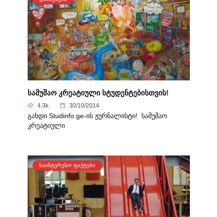
სამუშაო კრეატიული სტუდენტებისთვის!
4.3k.
30/10/2014
გახდი Studinfo.ge-ის ჟურნალისტი! სამუშაო
კრეატიული
ᲡᲐᲘᲜᲢᲔᲠᲔᲡᲝ ᲤᲐᲥᲢᲔᲑᲘ