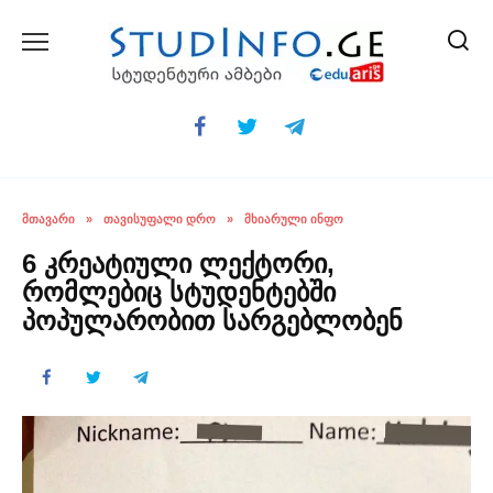
Skip
to
content
ᲛᲗᲐᲕᲐᲠᲘ
»
ᲗᲐᲕᲘᲡᲣᲤᲐᲚᲘ ᲓᲠᲝ
»
ᲛᲮᲘᲐᲠᲣᲚᲘ ᲘᲜᲤᲝ
6 კრეატიული ლექტორი,
რომლებიც სტუდენტებში
პოპულარობით სარგებლობენ