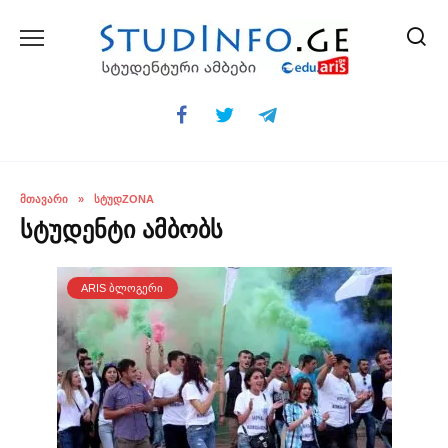
Skip
to
content
ᲛᲗᲐᲕᲐᲠᲘ
»
ᲡᲢᲣᲓZONA
სტუდენტი ამბობს
ARIS ᲑᲚᲝᲒᲔᲠᲘ