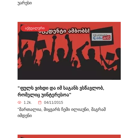
უარესი
ᲐᲥᲢᲣᲐᲚᲣᲠᲘ
“ფულს ვიხდი და იმ საგანს ვსწავლობ,
რომელიც უინტერესოა”
1.2k.
04/11/2015
“მართალია, მიყვარს ჩემი ილიაუნი, მაგრამ
იმდენი