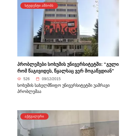
ᲡᲢᲣᲓᲔᲜᲢᲘ ᲐᲛᲑᲝᲑᲡ
პრობლემები სოხუმის უნივერსიტეტში: “გული
რომ წაგივიდეს, წყალსაც ვერ მოგაწვდიან”
526
09/12/2015
სოხუმის სახელმწიფო უნივერსიტეტში უამრავი
პრობლემაა
ᲐᲥᲢᲣᲐᲚᲣᲠᲘ