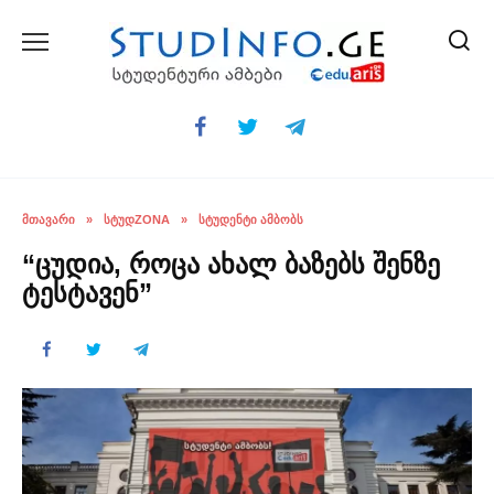
Skip
to
content
ᲛᲗᲐᲕᲐᲠᲘ
»
ᲡᲢᲣᲓZONA
»
ᲡᲢᲣᲓᲔᲜᲢᲘ ᲐᲛᲑᲝᲑᲡ
“ცუდია, როცა ახალ ბაზებს შენზე
ტესტავენ”