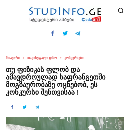
Skip
to
content
ᲛᲗᲐᲕᲐᲠᲘ
»
ᲗᲐᲕᲘᲡᲣᲤᲐᲚᲘ ᲓᲠᲝ
»
ᲙᲝᲜᲙᲣᲠᲡᲔᲑᲘ
თუ ფიზიკას ფლობ და
ამავდროულად საფრანგეთში
მოგზაურობაზე ოცნებობ, ეს
კონკურსი შენთვისაა !