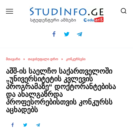
Skip
to
content
ᲛᲗᲐᲕᲐᲠᲘ
»
ᲗᲐᲕᲘᲡᲣᲤᲐᲚᲘ ᲓᲠᲝ
»
ᲙᲝᲜᲙᲣᲠᲡᲔᲑᲘ
აშშ-ის საელჩო საქართველოში
„უნივერსიტეტის კვლევის
პროგრამაზე“ დოქტორანტებისა
და ახალგაზრდა
პროფესორებისთვის კონკურსს
აცხადებს