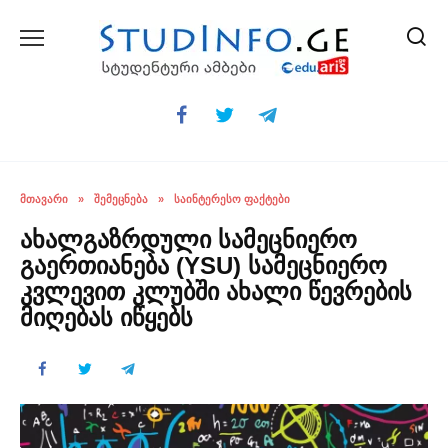
Skip
to
content
ᲛᲗᲐᲕᲐᲠᲘ
»
ᲨᲔᲛᲔᲪᲜᲔᲑᲐ
»
ᲡᲐᲘᲜᲢᲔᲠᲔᲡᲝ ᲤᲐᲥᲢᲔᲑᲘ
ახალგაზრდული სამეცნიერო
გაერთიანება (YSU) სამეცნიერო
კვლევით კლუბში ახალი წევრების
მიღებას იწყებს