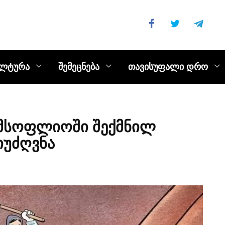
ულტურა
შემეცნება
თავისუფალი დრო
 მსოფლიოში შექმნილ
იუძღვნა