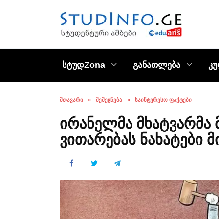
Skip
to
content
სტუდZona
განათლება
კ
ᲛᲗᲐᲕᲐᲠᲘ
»
ᲨᲔᲛᲔᲪᲜᲔᲑᲐ
»
ᲡᲐᲘᲜᲢᲔᲠᲔᲡᲝ ᲤᲐᲥᲢᲔᲑᲘ
ირანელმა მხატვარმა
ვითარებას ნახატები მ