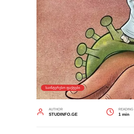
ᲡᲐᲘᲜᲢᲔᲠᲔᲡᲝ ᲤᲐᲥᲢᲔᲑᲘ
AUTHOR
READING
STUDINFO.GE
1 min