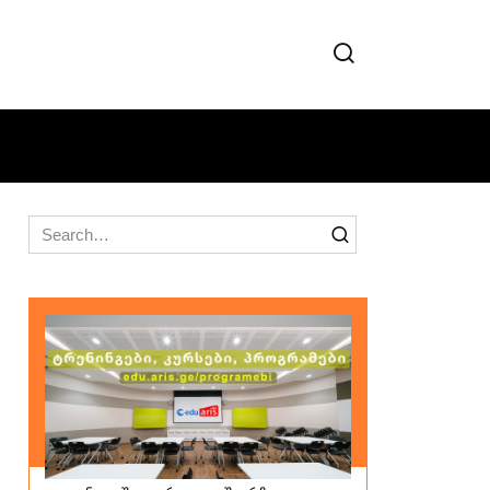
Search
for: