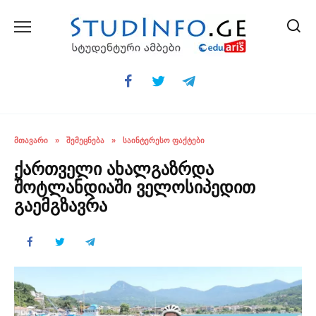
Skip
to
content
ᲛᲗᲐᲕᲐᲠᲘ
»
ᲨᲔᲛᲔᲪᲜᲔᲑᲐ
»
ᲡᲐᲘᲜᲢᲔᲠᲔᲡᲝ ᲤᲐᲥᲢᲔᲑᲘ
ქართველი ახალგაზრდა
შოტლანდიაში ველოსიპედით
გაემგზავრა