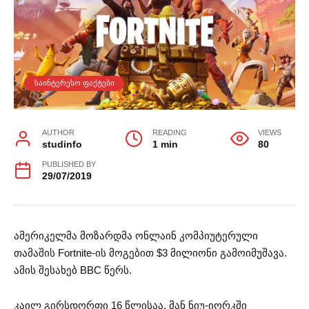
ᲡᲐᲘᲜᲢᲔᲠᲔᲡᲝ ᲤᲐᲥᲢᲔᲑᲘ
AUTHOR
READING
VIEWS
studinfo
1 min
80
PUBLISHED BY
29/07/2019
ამერიკელმა მოზარდმა ონლაინ კომპიუტერული
თამაშის Fortnite-ის მოგებით $3 მილიონი გამოიმუშავა.
ამის შესახებ BBC წერს.
კაილ გირსდორფი 16 წლისაა. მან ნიუ-იორკში