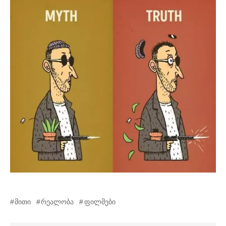
მითი
რეალობა
ფილმები