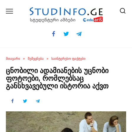
Skip
to
content
ᲛᲗᲐᲕᲐᲠᲘ
»
ᲨᲔᲛᲔᲪᲜᲔᲑᲐ
»
ᲡᲐᲘᲜᲢᲔᲠᲔᲡᲝ ᲤᲐᲥᲢᲔᲑᲘ
ცნობილი ადამიანების უცნობი
ფოტოები, რომლებსაც
განსხვავებული ისტორია აქვთ