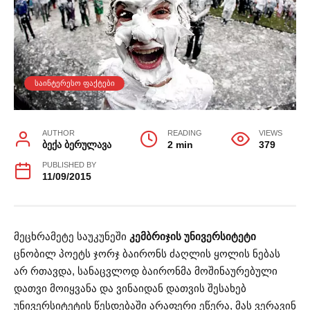
ᲡᲐᲘᲜᲢᲔᲠᲔᲡᲝ ᲤᲐᲥᲢᲔᲑᲘ
AUTHOR
READING
VIEWS
ბექა ბერულავა
2 min
379
PUBLISHED BY
11/09/2015
მეცხრამეტე საუკუნეში
კემბრიჯის უნივერსიტეტი
ცნობილ პოეტს ჯორჯ ბაირონს ძაღლის ყოლის ნებას
არ რთავდა, სანაცვლოდ ბაირონმა მოშინაურებული
დათვი მოიყვანა და ვინაიდან დათვის შესახებ
უნივერსიტეტის წესდებაში არაფერი ეწერა, მას ვერავინ