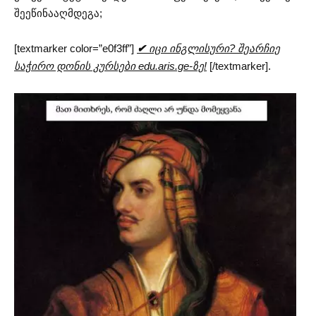
შეეწინააღმდეგა;
[textmarker color=”e0f3ff”]
✔
იცი ინგლისური? შეარჩიე
საჭირო დონის კურსები edu.aris.ge-ზე!
[/textmarker].