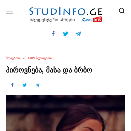
Skip
to
content
ᲛᲗᲐᲕᲐᲠᲘ
»
ARIS ᲑᲚᲝᲒᲔᲠᲘ
პიროვნება, მასა და ბრბო