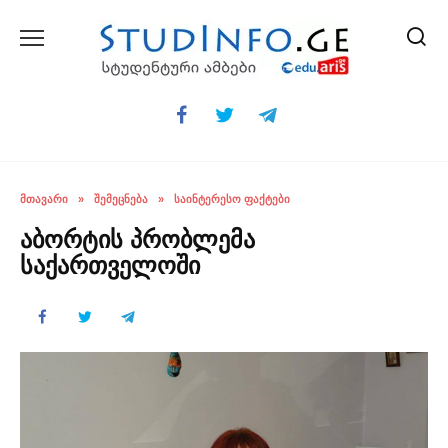
Skip
to
content
ᲛᲗᲐᲕᲐᲠᲘ
»
ᲨᲔᲛᲔᲪᲜᲔᲑᲐ
»
ᲡᲐᲘᲜᲢᲔᲠᲔᲡᲝ ᲤᲐᲥᲢᲔᲑᲘ
აბორტის პრობლემა
საქართველოში