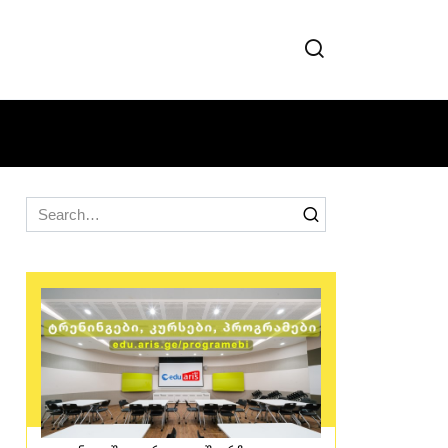
Search
for: