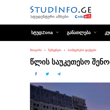
Skip
to
content
სტუდZona
განათლება
კ
ᲛᲗᲐᲕᲐᲠᲘ
»
ᲨᲔᲛᲔᲪᲜᲔᲑᲐ
»
ᲡᲐᲘᲜᲢᲔᲠᲔᲡᲝ ᲤᲐᲥᲢᲔᲑᲘ
წლის საუკეთესო შენობ