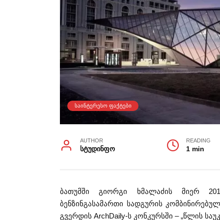
ᲡᲐᲘᲜᲢᲔᲠᲔᲡᲝ ᲤᲐᲥᲢᲔᲑᲘ
AUTHOR
READING
სტუდინფო
1 min
ბათუმში გიორგი ხმალაძის მიერ 20
ბენზინგასამართი სადგურის კომბინირებულ
გვერდის ArchDaily-ს კონკურსში – „წლის საუ