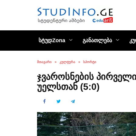
Skip
to
content
სტუდZona
განათლება
კ
ᲛᲗᲐᲕᲐᲠᲘ
»
ᲙᲣᲚᲢᲣᲠᲐ
»
ᲡᲞᲝᲠᲢᲘ
ჯვაროსნების პირველი
უელსთან (5:0)