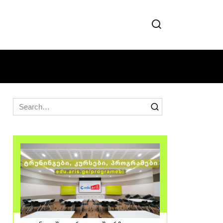
Search
for: