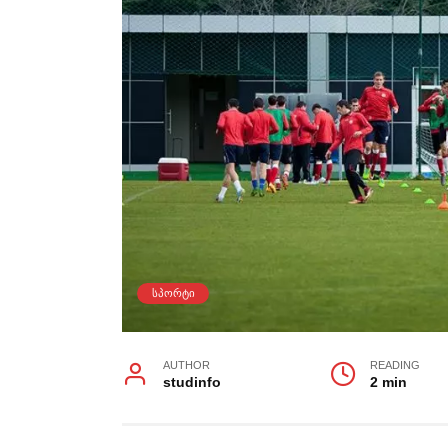
ᲡᲞᲝᲠᲢᲘ
AUTHOR
READING
studinfo
2 min