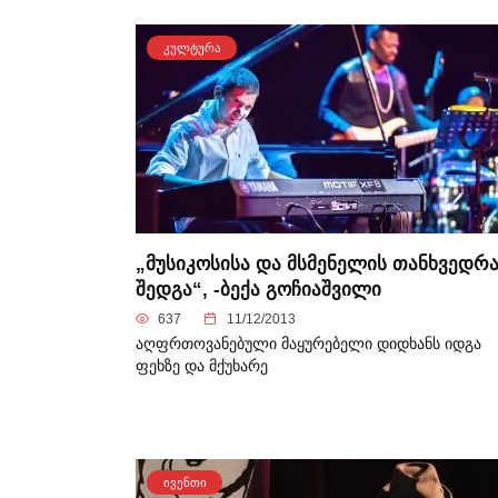
ᲙᲣᲚᲢᲣᲠᲐ
„მუსიკოსისა და მსმენელის თანხვედრ
შედგა“, -ბექა გოჩიაშვილი
637
11/12/2013
აღფრთოვანებული მაყურებელი დიდხანს იდგა
ფეხზე და მქუხარე
ᲘᲕᲔᲜᲗᲘ