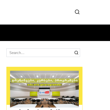
Search
for: