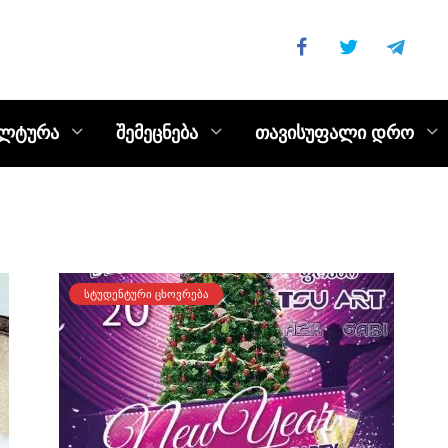
ულტურა
შემეცნება
თავისუფალი დრო
ᲡᲢᲣᲓᲔᲜᲢᲣᲠᲘ ᲪᲮᲝᲕᲠᲔᲑᲐ