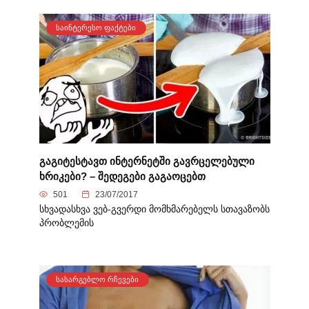
ᲡᲐᲘᲜᲢᲔᲠᲔᲡᲝ ᲤᲐᲥᲢᲔᲑᲘ
გაგიტესტავთ ინტერნეტში გავრცელებული
ხრიკები? – შედეგები გაგაოცებთ
501
23/07/2017
სხვადასხვა ვებ-გვერდი მომხმარებელს სთავაზობს
პრობლემის
ᲡᲐᲡᲐᲠᲒᲔᲑᲚᲝ ᲠᲩᲔᲕᲔᲑᲘ