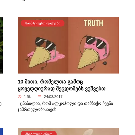
ᲡᲐᲘᲜᲢᲔᲠᲔᲡᲝ ᲤᲐᲥᲢᲔᲑᲘ
10 მითი, რომელთა გამოც
ყოვედღიურად შეცდომებს ვუშვებთ
1.5k.
24/03/2017
ვ
ცნიბილია, რომ ალკოჰოლი და თამბაქო ჩვენი
ჯამრთელობისთვის
ᲛᲮᲘᲐᲠᲣᲚᲘ ᲘᲜᲤᲝ