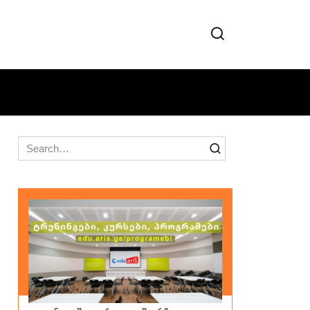
Search
for: