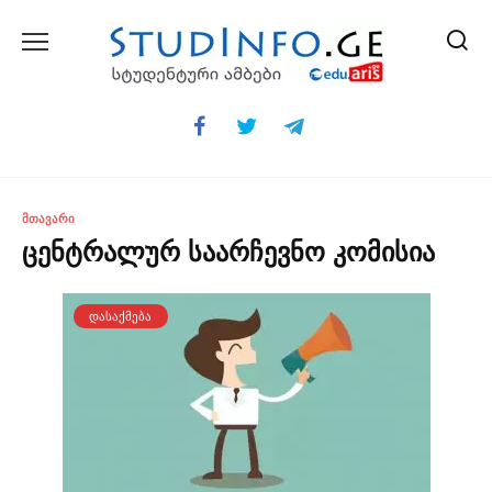
Skip
to
content
ᲛᲗᲐᲕᲐᲠᲘ
ცენტრალურ საარჩევნო კომისია
ᲓᲐᲡᲐᲥᲛᲔᲑᲐ