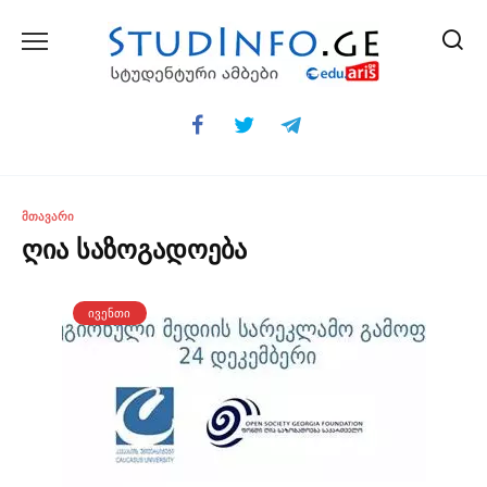
Skip
to
content
ᲛᲗᲐᲕᲐᲠᲘ
ღია საზოგადოება
ᲘᲕᲔᲜᲗᲘ