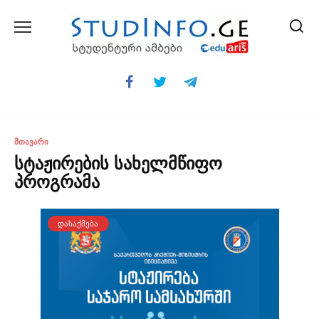
Skip
to
content
ᲛᲗᲐᲕᲐᲠᲘ
სტაჟირების სახელმწიფო
პროგრამა
ᲓᲐᲡᲐᲥᲛᲔᲑᲐ