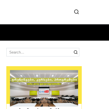
Search
for: