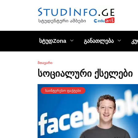
Skip
to
content
სტუდZona
განათლება
კ
ᲛᲗᲐᲕᲐᲠᲘ
სოციალური ქსელები
ᲡᲐᲘᲜᲢᲔᲠᲔᲡᲝ ᲤᲐᲥᲢᲔᲑᲘ