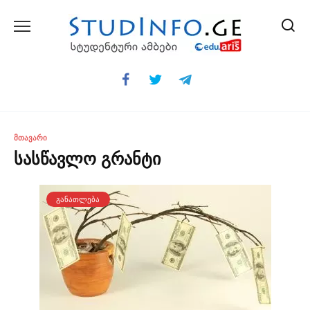
Skip
to
content
ᲛᲗᲐᲕᲐᲠᲘ
სასწავლო გრანტი
ᲒᲐᲜᲐᲗᲚᲔᲑᲐ