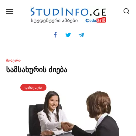
Skip
to
content
ᲛᲗᲐᲕᲐᲠᲘ
სამსახურის ძიება
ᲓᲐᲡᲐᲥᲛᲔᲑᲐ