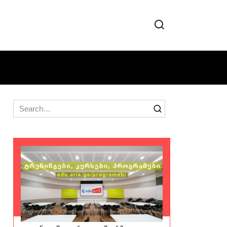
Search
for: