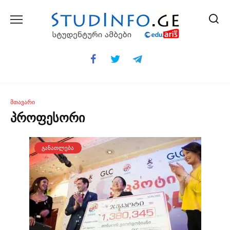
Skip
to
content
ᲛᲗᲐᲕᲐᲠᲘ
პროფესორი
ᲒᲐᲜᲐᲗᲚᲔᲑᲐ