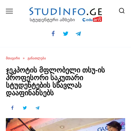
Skip
to
content
ᲛᲗᲐᲕᲐᲠᲘ
»
ᲒᲐᲜᲐᲗᲚᲔᲑᲐ
ჯეკპოტის მფლობელი თსუ-ის
პროფესორი საკუთარი
სტუდენტების სწავლას
დააფინანსებს