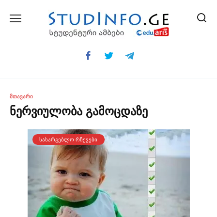
Skip
to
content
ᲛᲗᲐᲕᲐᲠᲘ
ნერვიულობა გამოცდაზე
ᲡᲐᲡᲐᲠᲒᲔᲑᲚᲝ ᲠᲩᲔᲕᲔᲑᲘ