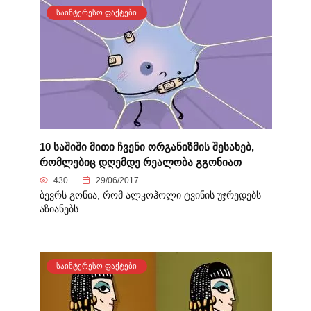
ᲡᲐᲘᲜᲢᲔᲠᲔᲡᲝ ᲤᲐᲥᲢᲔᲑᲘ
10 საშიში მითი ჩვენი ორგანიზმის შესახებ,
რომლებიც დღემდე რეალობა გგონიათ
430
29/06/2017
ბევრს გონია, რომ ალკოჰოლი ტვინის უჯრედებს
აზიანებს
ᲡᲐᲘᲜᲢᲔᲠᲔᲡᲝ ᲤᲐᲥᲢᲔᲑᲘ