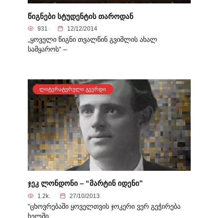
წიგნები სტუდენტის თაროდან
931
12/12/2014
„ყოველი წიგნი თვალწინ გვიშლის ახალ
სამყაროს“ –
ᲚᲘᲢᲔᲠᲐᲢᲣᲠᲣᲚᲘ ᲒᲕᲔᲠᲓᲘ
ჯეკ ლონდონი – “მარტინ იდენი”
1.2k.
27/10/2013
“ცხოვრებაში ყოველთვის ჯოკერი ვერ გეჭირება
ხელში