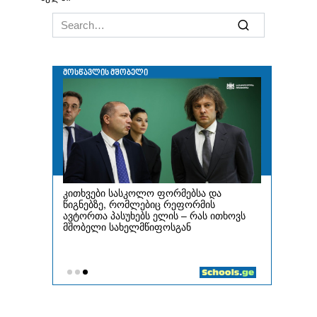
Search
for: