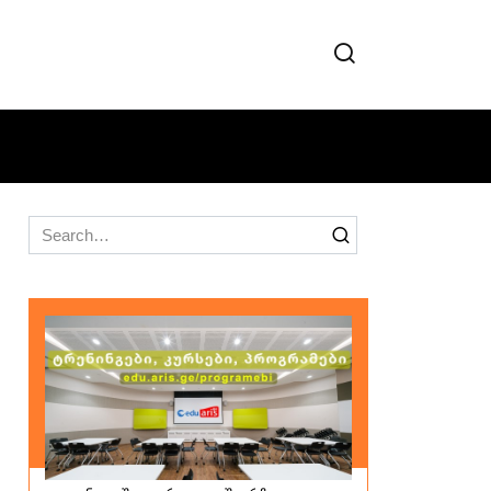
Search
for: