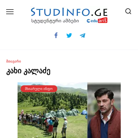
Skip
to
content
ᲛᲗᲐᲕᲐᲠᲘ
კახი კალაძე
ᲛᲮᲘᲐᲠᲣᲚᲘ ᲘᲜᲤᲝ