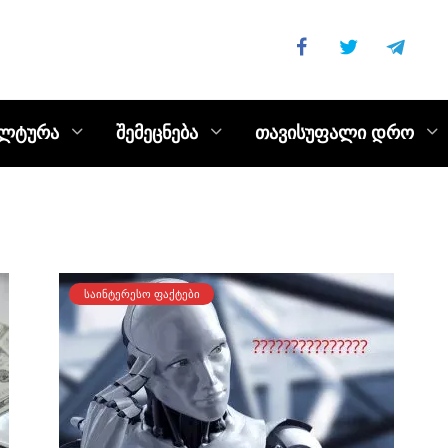
ულტურა
შემეცნება
თავისუფალი დრო
ᲡᲐᲘᲜᲢᲔᲠᲔᲡᲝ ᲤᲐᲥᲢᲔᲑᲘ