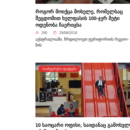
როგორ მოიქცა მოხელე, რომელსაც
შეცდომით ხელფასის 100-ჯერ მეტი
ოდენობა ჩაერიცხა
180
29/08/2018
ავ­სტრა­ლი­ა­ში, ჩრდი­ლო­ეთ ტე­რი­ტო­რი­ის რე­გი­ო­
ნის
ᲡᲐᲘᲜᲢᲔᲠᲔᲡᲝ ᲤᲐᲥᲢᲔᲑᲘ
10 საოცარი ოფისი, საიდანაც გამოსვლ