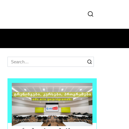
Search
for: