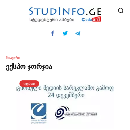
Skip
to
content
ᲛᲗᲐᲕᲐᲠᲘ
ექსპო ჯორჯია
ᲘᲕᲔᲜᲗᲘ