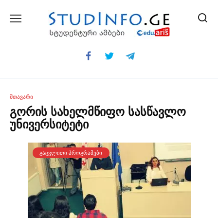
Skip
to
content
ᲛᲗᲐᲕᲐᲠᲘ
გორის სახელმწიფო სასწავლო
უნივერსიტეტი
ᲒᲐᲪᲕᲚᲘᲗᲘ ᲞᲠᲝᲒᲠᲐᲛᲔᲑᲘ