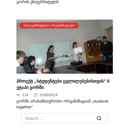
გორის უნივერსიტეტის
ᲐᲮᲐᲚᲒᲐᲖᲠᲓᲣᲚᲘ ᲝᲠᲒᲐᲜᲘᲖᲐᲪᲘᲔᲑᲘ
პროექტ „სტუდენტები ცვლილებებისთვის“ II
ეტაპი გორში
114
21/02/2014
გორში არასამთავრობო ორგანიზაციამ „students
together”
Search
for: