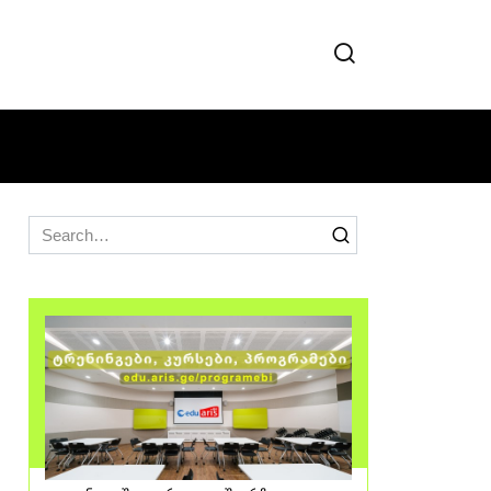
Search
for: