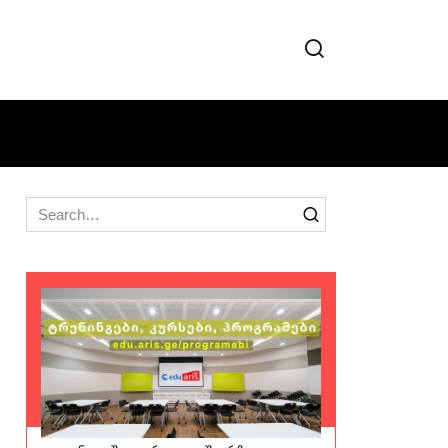
Search
for: