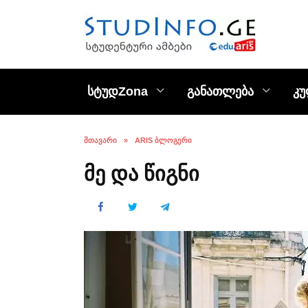
Skip
to
content
სტუდZona
განათლება
კ
ᲛᲗᲐᲕᲐᲠᲘ
»
ARIS ᲑᲚᲝᲒᲔᲠᲘ
მე და წიგნი