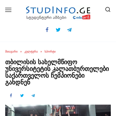
Skip
to
content
ᲛᲗᲐᲕᲐᲠᲘ
»
ᲙᲣᲚᲢᲣᲠᲐ
»
ᲡᲞᲝᲠᲢᲘ
თბილისის სახელმწიფო
უნივერსიტეტის კალათბურთელები
საქართველოს ჩემპიონები
გახდნენ