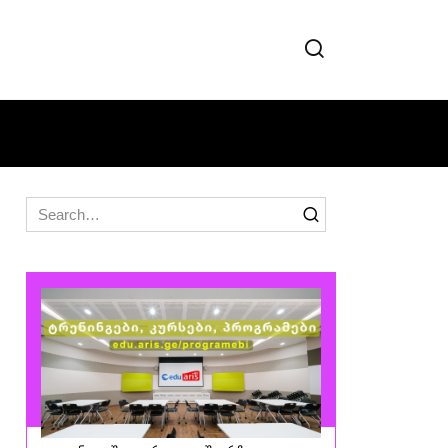
Search
for: