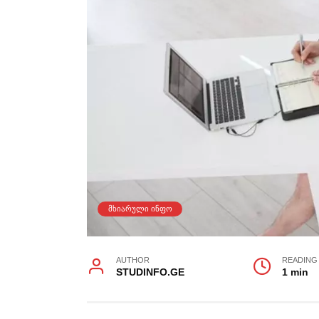
ᲛᲮᲘᲐᲠᲣᲚᲘ ᲘᲜᲤᲝ
AUTHOR
READING
STUDINFO.GE
1 min