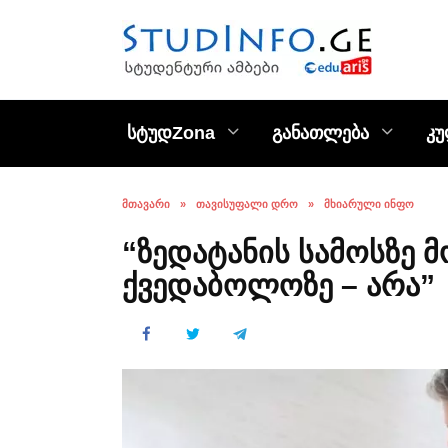
Skip
to
content
სტუდZona
განათლება
კ
ᲛᲗᲐᲕᲐᲠᲘ
»
ᲗᲐᲕᲘᲡᲣᲤᲐᲚᲘ ᲓᲠᲝ
»
ᲛᲮᲘᲐᲠᲣᲚᲘ ᲘᲜᲤᲝ
“ზედატანის სამოსზე 
ქვედაბოლოზე – არა”