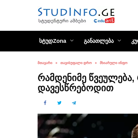
Skip
to
content
სტუდZona
განათლება
კ
ᲛᲗᲐᲕᲐᲠᲘ
»
ᲗᲐᲕᲘᲡᲣᲤᲐᲚᲘ ᲓᲠᲝ
»
ᲛᲮᲘᲐᲠᲣᲚᲘ ᲘᲜᲤᲝ
რამდენიმე წვეულება,
დავესწრებოდით