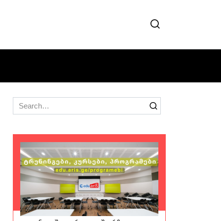
Search
for: