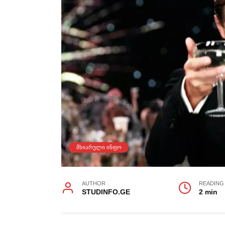
ᲛᲮᲘᲐᲠᲣᲚᲘ ᲘᲜᲤᲝ
AUTHOR
READING
STUDINFO.GE
2 min