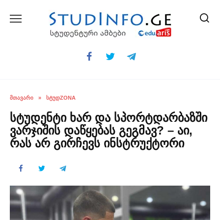
Skip
to
content
ᲛᲗᲐᲕᲐᲠᲘ
»
ᲡᲢᲣᲓZONA
სტუდენტი ხარ და სპორტდარბაზში
ვარჯიშის დაწყებას გეგმავ? – აი,
რას არ გირჩევს ინსტრუქტორი