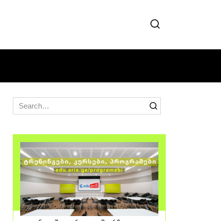
Search
for: