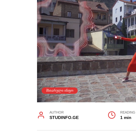
ᲛᲮᲘᲐᲠᲣᲚᲘ ᲘᲜᲤᲝ
AUTHOR
READING
STUDINFO.GE
1 min