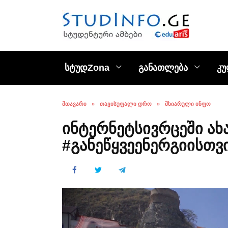
Skip
to
content
სტუდZona
განათლება
კ
ᲛᲗᲐᲕᲐᲠᲘ
»
ᲗᲐᲕᲘᲡᲣᲤᲐᲚᲘ ᲓᲠᲝ
»
ᲛᲮᲘᲐᲠᲣᲚᲘ ᲘᲜᲤᲝ
ინტერნეტსივრცეში ახ
#განეწყვეენერგიისთვ