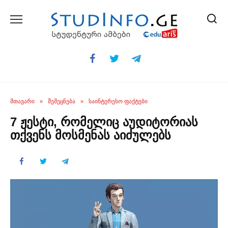
Skip
to
content
ᲛᲗᲐᲕᲐᲠᲘ
»
ᲨᲔᲛᲔᲪᲜᲔᲑᲐ
»
ᲡᲐᲘᲜᲢᲔᲠᲔᲡᲝ ᲤᲐᲥᲢᲔᲑᲘ
7 ჟესტი, რომელიც აუდიტორიას
თქვენს მოსმენას აიძულებს