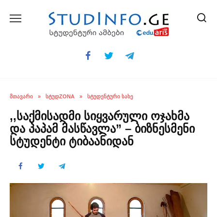
Skip
to
content
ᲛᲗᲐᲕᲐᲠᲘ
»
ᲡᲢᲣᲓZONA
»
ᲡᲢᲣᲓᲔᲜᲢᲣᲠᲘ ᲡᲐᲮᲔ
,,საქმისადმი სიყვარული ოჯახმა
და პაპამ მასწავლა” – ბიზნესმენი
სტუდენტი ტიბაანიდან