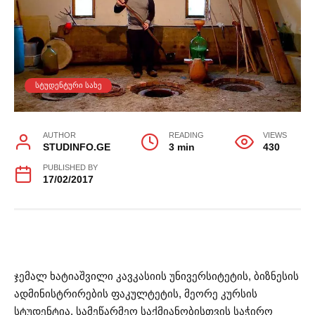
ᲡᲢᲣᲓᲔᲜᲢᲣᲠᲘ ᲡᲐᲮᲔ
AUTHOR
READING
VIEWS
STUDINFO.GE
3 min
430
PUBLISHED BY
17/02/2017
ჯემალ ხატიაშვილი კავკასიის უნივერსიტეტის, ბიზნესის
ადმინისტრირების ფაკულტეტის, მეორე კურსის
სტუდენტია. სამეწარმეო საქმიანობისთვის საჭირო