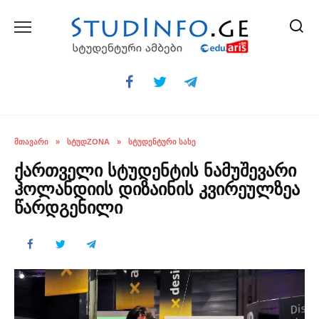
Skip
to
content
ᲛᲗᲐᲕᲐᲠᲘ
»
ᲡᲢᲣᲓZONA
»
ᲡᲢᲣᲓᲔᲜᲢᲣᲠᲘ ᲡᲐᲮᲔ
ქართველი სტუდენტის ნამუშევარი
ჰოლანდიის დიზაინის კვირეულზეა
წარდგენილი