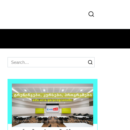
Search
for: