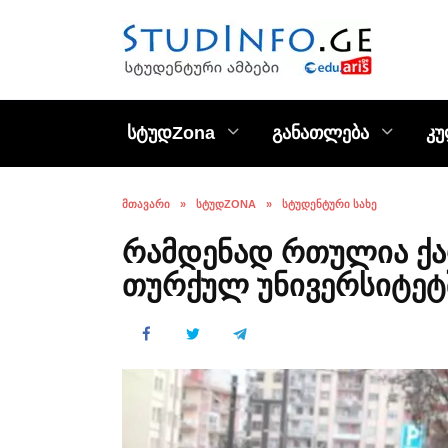
Skip
to
content
სტუდZona
განათლება
კ
ᲛᲗᲐᲕᲐᲠᲘ
»
ᲡᲢᲣᲓZONA
»
ᲡᲢᲣᲓᲔᲜᲢᲣᲠᲘ ᲡᲐᲮᲔ
რამდენად რთულია ქ
თურქულ უნივერსიტეტ