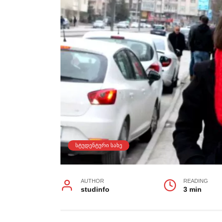
ᲡᲢᲣᲓᲔᲜᲢᲣᲠᲘ ᲡᲐᲮᲔ
AUTHOR
READING
studinfo
3 min