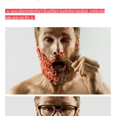
☼ იცი ინგლისური? შეარჩიე საჭირო დონის კურსები
edu.aris.ge-ზე ☼